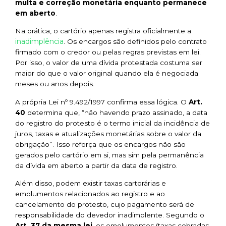
multa e correção monetária enquanto permanece
em aberto
.
Na prática, o cartório apenas registra oficialmente a
inadimplência
. Os encargos são definidos pelo contrato
firmado com o credor ou pelas regras previstas em lei.
Por isso, o valor de uma dívida protestada costuma ser
maior do que o valor original quando ela é negociada
meses ou anos depois.
A própria Lei nº 9.492/1997 confirma essa lógica. O
Art.
40
determina que,
“não havendo prazo assinado, a data
do registro do protesto é o termo inicial da incidência de
juros, taxas e atualizações monetárias sobre o valor da
obrigação”
. Isso reforça que os encargos não são
gerados pelo cartório em si, mas sim pela permanência
da dívida em aberto a partir da data de registro.
Além disso, podem existir taxas cartorárias e
emolumentos relacionados ao registro e ao
cancelamento do protesto, cujo pagamento será de
responsabilidade do devedor inadimplente. Segundo o
Art. 37 da mesma lei
, os emolumentos (taxas cobradas