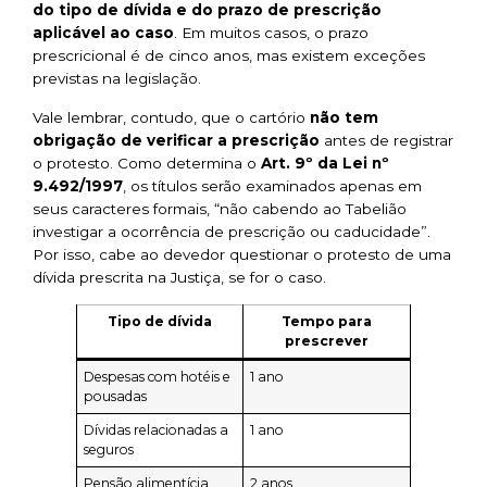
do tipo de dívida e do prazo de prescrição
aplicável ao caso
. Em muitos casos, o prazo
prescricional é de cinco anos, mas existem exceções
previstas na legislação.
Vale lembrar, contudo, que o cartório
não tem
obrigação de verificar a prescrição
antes de registrar
o protesto. Como determina o
Art. 9º da Lei nº
9.492/1997
, os títulos serão examinados apenas em
seus caracteres formais,
“não cabendo ao Tabelião
investigar a ocorrência de prescrição ou caducidade”
.
Por isso, cabe ao devedor questionar o protesto de uma
dívida prescrita na Justiça, se for o caso.
Tipo de dívida
Tempo para
prescrever
Despesas com hotéis e
1 ano
pousadas
Dívidas relacionadas a
1 ano
seguros
Pensão alimentícia
2 anos