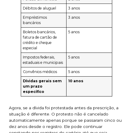
Débitos de aluguel
3 anos
Empréstimos
3 anos
bancários
Boletos bancários,
5 anos
fatura de cartão de
crédito e cheque
especial
Impostos federais,
5 anos
estaduais e municipais
Convênios médicos
5 anos
Dívidas gerais sem
10 anos
um prazo
específico
Agora, se a dívida foi protestada antes da prescrição, a
situação é diferente. O protesto não é cancelado
automaticamente apenas porque se passaram cinco ou
dez anos desde o registro. Ele pode continuar
constando nos registros do cartório até que seja