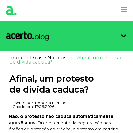
Organi
Limpa
Inform
Dicas 
Score 
Início
Dicas e Notícias
Afinal, um protesto
>
>
de dívida caduca?
Afinal, um protesto
de dívida caduca?
Escrito por:
Roberta Firmino
Criado em:
17/06/2026
Não, o protesto não caduca automaticamente
após 5 anos
. Diferentemente da negativação nos
órgãos de proteção ao crédito, o protesto em cartório