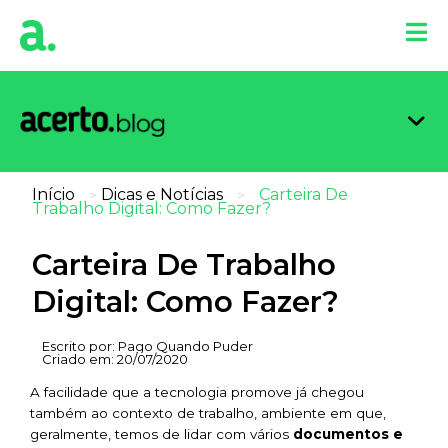
Organi
Limpa
Inform
Dicas 
Score 
Início
Dicas e Notícias
Carteira De
>
>
Trabalho Digital: Como Fazer?
Carteira De Trabalho
Digital: Como Fazer?
Escrito por:
Pago Quando Puder
Criado em:
20/07/2020
A facilidade que a tecnologia promove já chegou
também ao contexto de trabalho, ambiente em que,
geralmente, temos de lidar com vários
documentos e