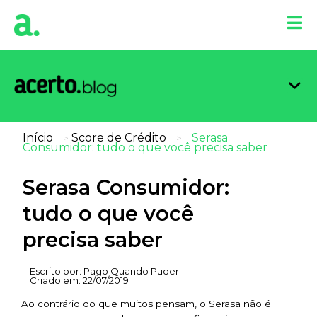
Organi
Limpa
Inform
Dicas 
Score 
Início
Score de Crédito
Serasa
>
>
Consumidor: tudo o que você precisa saber
Serasa Consumidor:
tudo o que você
precisa saber
Escrito por:
Pago Quando Puder
Criado em:
22/07/2019
Ao contrário do que muitos pensam, o Serasa não é