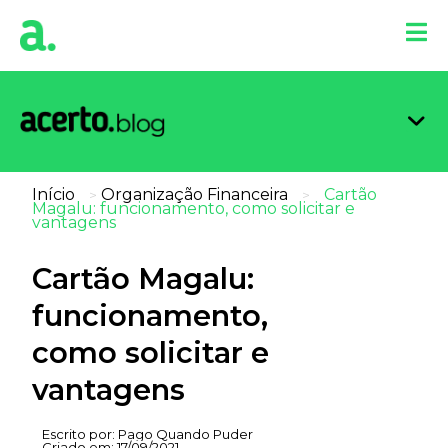
Organi
Limpa
Inform
Dicas 
Score 
Início
Organização Financeira
Cartão
>
>
Magalu: funcionamento, como solicitar e
vantagens
Cartão Magalu:
funcionamento,
como solicitar e
vantagens
Escrito por:
Pago Quando Puder
Criado em:
17/09/2021