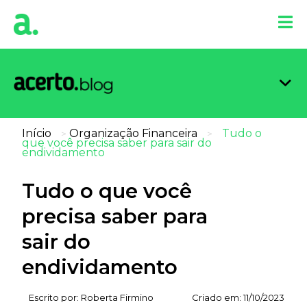
Organi
Limpa
Inform
Dicas 
Score 
Início
Organização Financeira
Tudo o
>
>
que você precisa saber para sair do
endividamento
Tudo o que você
precisa saber para
sair do
endividamento
Escrito por:
Roberta Firmino
Criado em:
11/10/2023