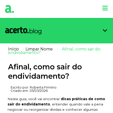
Organi
Limpa
Inform
Dicas 
Score 
Início
Limpar Nome
Afinal, como sair do
>
>
endividamento?
Afinal, como sair do
endividamento?
Escrito por:
Roberta Firmino
Criado em:
05/03/2026
Neste guia, você vai encontrar
dicas práticas de como
sair do endividamento
, entender quando vale a pena
negociar ou reorganizar dívidas e conhecer algumas