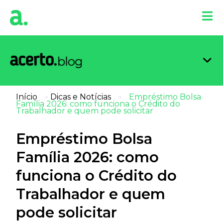
Organi
Limpa
Inform
Dicas 
Score 
Início
Dicas e Notícias
Empréstimo Bolsa
>
>
Família 2026: como funciona o Crédito do
Trabalhador e quem pode solicitar
Empréstimo Bolsa
Família 2026: como
funciona o Crédito do
Trabalhador e quem
pode solicitar