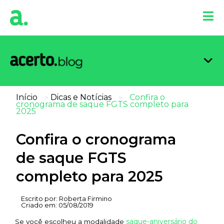
Organi
Limpa
Inform
Dicas 
Score 
Início
Dicas e Notícias
Confira o
>
>
cronograma de saque FGTS completo para
2025
Confira o cronograma
de saque FGTS
completo para 2025
Escrito por:
Roberta Firmino
Criado em:
05/08/2019
saque-aniversário do
Se você escolheu a modalidade