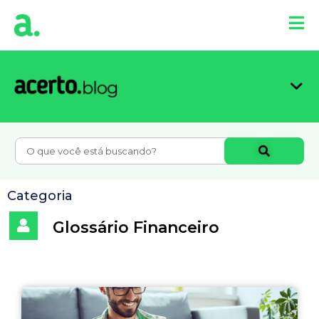
Organi
Limpa
Inform
Dicas 
Score 
Categoria
Glossário Financeiro