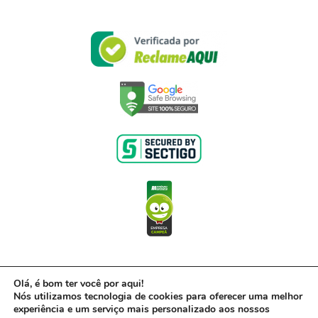
Olá, é bom ter você por aqui!
© 2017- 2022 – Powered by Acerto, uma empresa do Grupo Inter – CNPJ 00.416.968/0001-
Nós utilizamos tecnologia de cookies para oferecer uma melhor
01
Política de Privacidade
Todos os direitos reservados. ·
experiência e um serviço mais personalizado aos nossos