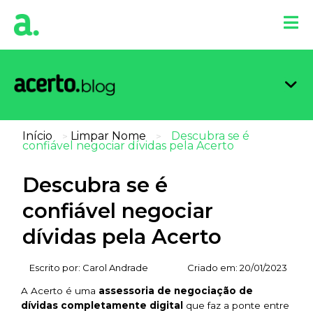
Organi
Limpa
Inform
Dicas 
Score 
Início
Limpar Nome
Descubra se é
>
>
confiável negociar dívidas pela Acerto
Descubra se é
confiável negociar
dívidas pela Acerto
Escrito por:
Carol Andrade
Criado em:
20/01/2023
A Acerto é uma
assessoria de negociação de
dívidas completamente digital
que faz a ponte entre